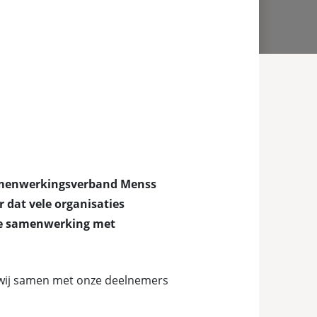
samenwerkingsverband Menss
r dat vele organisaties
rke samenwerking met
t wij samen met onze deelnemers